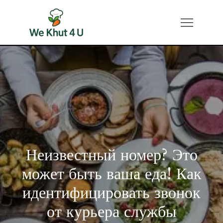
Перейти
к
We Khut 4 U
Небольшой продовольственный
содержимому
бизнес семьи Хут и Нот.
Неизвестный номер? Это
может быть ваша еда! Как
идентифицировать звонок
от курьера службы