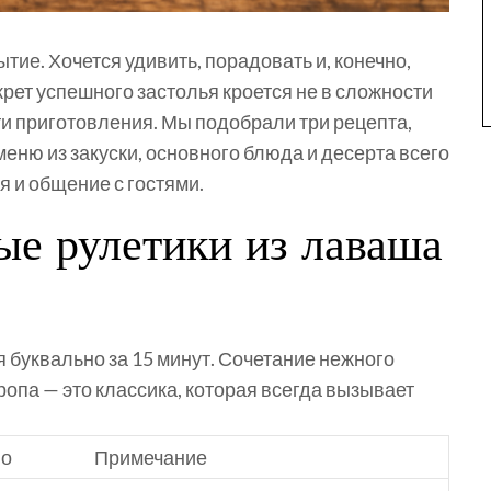
тие. Хочется удивить, порадовать и, конечно,
крет успешного застолья кроется не в сложности
ти приготовления
. Мы подобрали три рецепта,
еню из закуски, основного блюда и десерта всего
я и общение с гостями.
ные рулетики из лаваша
я буквально за 15 минут. Сочетание нежного
ропа — это классика, которая всегда вызывает
во
Примечание