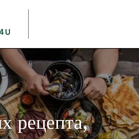
 4 U
овольственный бизнес семьи Хут и Нот.
х рецепта,