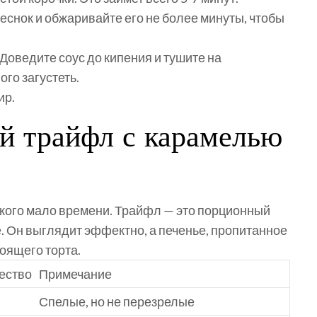
еснок и обжаривайте его не более минуты, чтобы
Доведите соус до кипения и тушите на
го загустеть.
ир.
ый трайфл с карамелью
у кого мало времени. Трайфл — это порционный
е. Он выглядит эффектно, а печенье, пропитанное
оящего торта.
ество
Примечание
Спелые, но не перезрелые