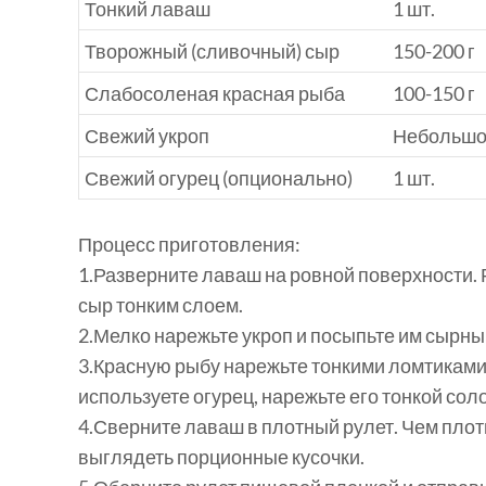
Тонкий лаваш
1 шт.
Творожный (сливочный) сыр
150-200 г
Слабосоленая красная рыба
100-150 г
Свежий укроп
Небольшо
Свежий огурец (опционально)
1 шт.
Процесс приготовления:
1.
Разверните лаваш на ровной поверхности.
сыр тонким слоем.
2.
Мелко нарежьте укроп и посыпьте им сырны
3.
Красную рыбу нарежьте тонкими ломтиками
используете огурец, нарежьте его тонкой сол
4.
Сверните лаваш в плотный рулет. Чем плотн
выглядеть порционные кусочки.