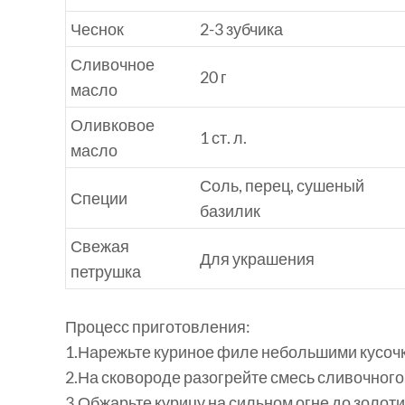
Чеснок
2-3 зубчика
Сливочное
20 г
масло
Оливковое
1 ст. л.
масло
Соль, перец, сушеный
Специи
базилик
Свежая
Для украшения
петрушка
Процесс приготовления:
1.
Нарежьте куриное филе небольшими кусочк
2.
На сковороде разогрейте смесь сливочного
3.
Обжарьте курицу на сильном огне до золотис