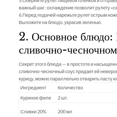
5.
Оберните рулет пищевой пленкой и отправьт
важный шаг: охлаждение позволит рулету «сх
6.
Перед подачей нарежьте рулет острым ножо
Выложите на блюдо, украсив зеленью.
2. Основное блюдо:
сливочно-чесночном
Секрет этого блюда — в простоте и насыщенно
сливочно-чесночный соус придает ей невероя
курицу, можно параллельно отварить пасту ил
Ингредиент
Количество
Куриное филе
2 шт.
Сливки 20%
200 мл