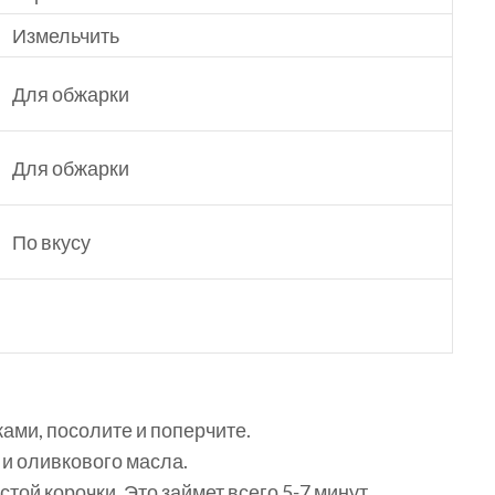
Измельчить
Для обжарки
Для обжарки
По вкусу
ами, посолите и поперчите.
 и оливкового масла.
той корочки. Это займет всего 5-7 минут.