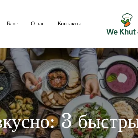
Блог
О нас
Контакты
We Khut
Небольшой прод
вкусно: 3 быстры