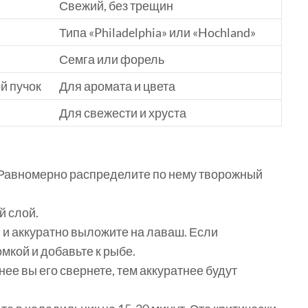
Свежий, без трещин
Типа «Philadelphia» или «Hochland»
Семга или форель
й пучок
Для аромата и цвета
Для свежести и хруста
 Равномерно распределите по нему творожный
й слой.
 и аккуратно выложите на лаваш. Если
омкой и добавьте к рыбе.
ее вы его свернете, тем аккуратнее будут