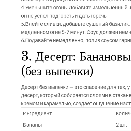
4.
Уменьшите огонь. Добавьте измельченный ч
он не успел подгореть и дать горечь.
5.
Влейте сливки, добавьте сушеный базилик. 
медленном огне 5-7 минут. Соус должен немно
6.
Подавайте немедленно, полив соусом гарн
3. Десерт: Бананов
(без выпечки)
Десерт без выпечки — это спасение для тех, 
десерт, который собирается слоями в стакан
кремом и карамелью, создает ощущение наст
Ингредиент
Колич
Бананы
2 шт.